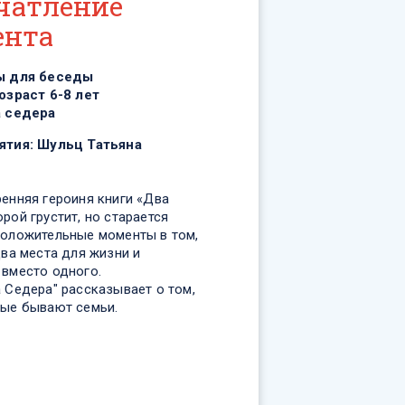
чатление
ента
ы для беседы
озраст 6-8 лет
 седера
ятия:
Шульц Татьяна
ренняя героиня книги «Два
рой грустит, но старается
положительные моменты в том,
два места для жизни и
 вместо одного.
 Седера" рассказывает о том,
ные бывают семьи.