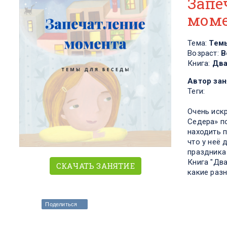
Запе
мом
Тема:
Тем
Возраст:
В
Книга:
Два
Автор зан
Теги:
Очень иск
Седера» по
находить 
что у неё 
праздника
Книга "Два
СКАЧАТЬ ЗАНЯТИЕ
какие раз
Поделиться