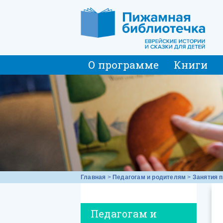
О программе
Книги
Главная
>
Педагогам и родителям
>
Занятия п
Педагогам и