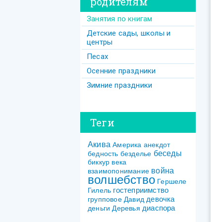
родителям
Занятия по книгам
Детские сады, школы и
центры
Песах
Осенние праздники
Зимние праздники
Теги
Акива
Америка
анекдот
беседы
бедность
безделье
биккур
века
война
взаимопонимание
волшебство
Гершеле
гостеприимство
Гилель
девочка
групповое
Давид
диаспора
деньги
Деревья