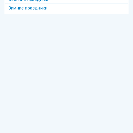
Зимние праздники
Теги
Акива
беседы
Америка
анекдот
бедность
безделье
война
биккур
века
взаимопонимание
волшебство
гостеприимство
Гершеле
Гилель
девочка
диаспора
групповое
Давид
деньги
Деревья
Еврейское образование
Фонд "Ресурсный центр еврейского просвещения"