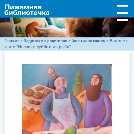
Важное в
Главная
>
Педагогам и родителям
>
Занятия по книгам
>
книге "Иосиф и субботняя рыба"