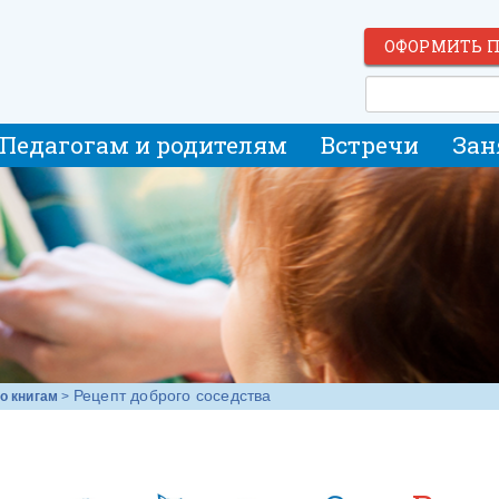
ОФОРМИТЬ 
Педагогам и родителям
Встречи
Зан
Рецепт доброго соседства
о книгам
>