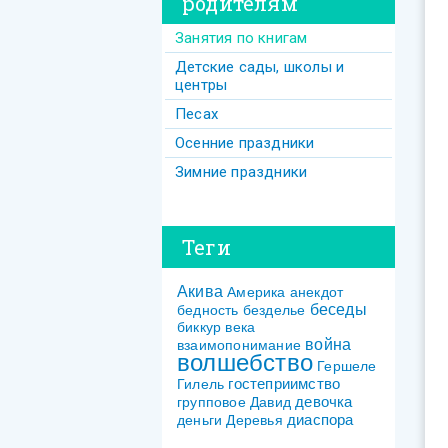
родителям
Занятия по книгам
Детские сады, школы и
центры
Песах
Осенние праздники
Зимние праздники
Теги
Акива
Америка
анекдот
беседы
бедность
безделье
биккур
века
война
взаимопонимание
волшебство
Гершеле
гостеприимство
Гилель
девочка
групповое
Давид
диаспора
деньги
Деревья