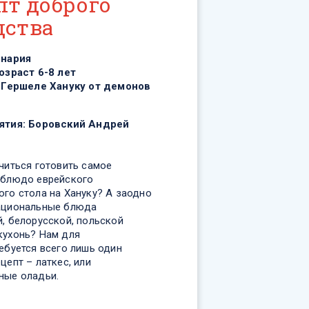
пт доброго
дства
инария
озраст 6-8 лет
 Гершеле Хануку от демонов
ятия:
Боровский Андрей
читься готовить самое
 блюдо еврейского
ого стола на Хануку? А заодно
ациональные блюда
й, белорусской, польской
кухонь? Нам для
ебуется всего лишь один
цепт – латкес, или
ные оладьи.