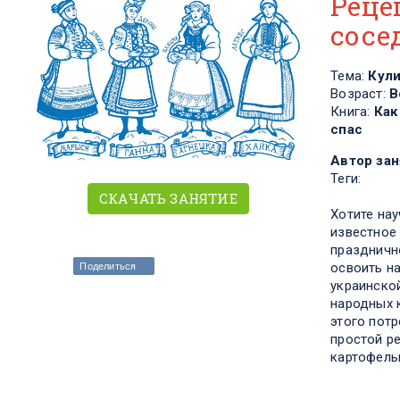
Реце
сосе
Тема:
Кул
Возраст:
В
Книга:
Как
спас
Автор зан
Теги:
СКАЧАТЬ ЗАНЯТИЕ
Хотите нау
известное
праздничн
освоить н
Поделиться
украинско
народных 
этого потр
простой ре
картофель