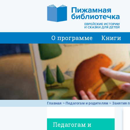
О программе
Книги
Главная
>
Педагогам и родителям
>
Занятия п
Педагогам и