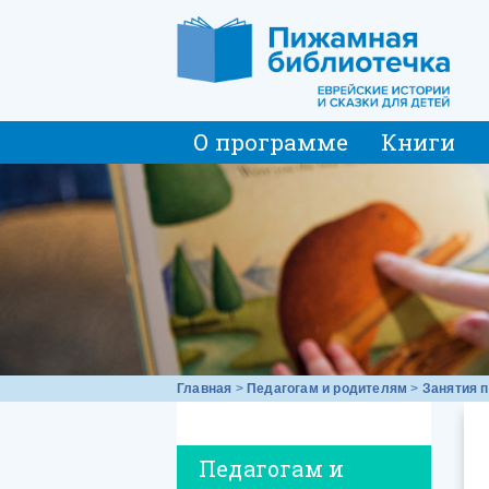
О программе
Книги
Главная
>
Педагогам и родителям
>
Занятия п
Педагогам и