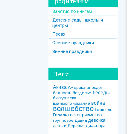
родителям
Занятия по книгам
Детские сады, школы и
центры
Песах
Осенние праздники
Зимние праздники
Теги
Акива
Америка
анекдот
беседы
бедность
безделье
биккур
века
война
взаимопонимание
волшебство
Гершеле
гостеприимство
Гилель
девочка
групповое
Давид
диаспора
деньги
Деревья