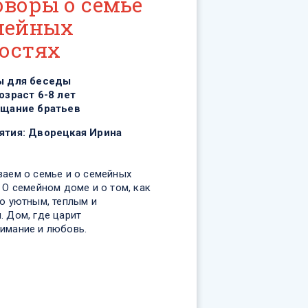
оворы о семье
мейных
остях
ы для беседы
озраст 6-8 лет
щание братьев
ятия:
Дворецкая Ирина
ваем о семье и о семейных
 О семейном доме и о том, как
го уютным, теплым и
. Дом, где царит
имание и любовь.