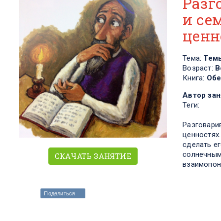
Разг
и се
ценн
Тема:
Тем
Возраст:
В
Книга:
Обе
Автор зан
Теги:
Разговари
ценностях.
сделать е
солнечным
СКАЧАТЬ ЗАНЯТИЕ
взаимопон
Поделиться