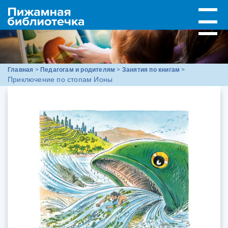
Главная
>
Педагогам и родителям
>
Занятия по книгам
>
Приключение по стопам Ионы