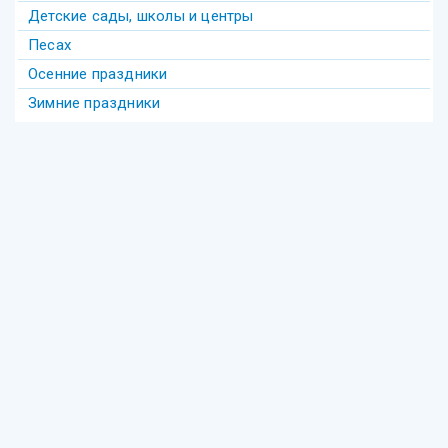
Детские сады, школы и центры
Песах
Осенние праздники
Зимние праздники
Теги
Акива
беседы
Америка
анекдот
бедность
безделье
война
биккур
века
взаимопонимание
волшебство
гостеприимство
Гершеле
Гилель
девочка
диаспора
групповое
Давид
деньги
Деревья
Еврейское образование