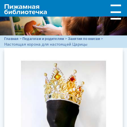
Главная
>
Педагогам и родителям
>
Занятия по книгам
>
Настоящая корона для настоящей Царицы