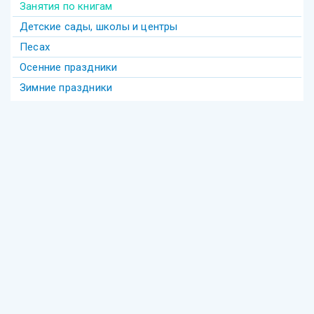
Занятия по книгам
Детские сады, школы и центры
Песах
Осенние праздники
Зимние праздники
Теги
Акива
беседы
Америка
анекдот
бедность
безделье
война
биккур
века
взаимопонимание
волшебство
гостеприимство
Гершеле
Гилель
девочка
диаспора
групповое
Давид
деньги
Деревья
Еврейское образование