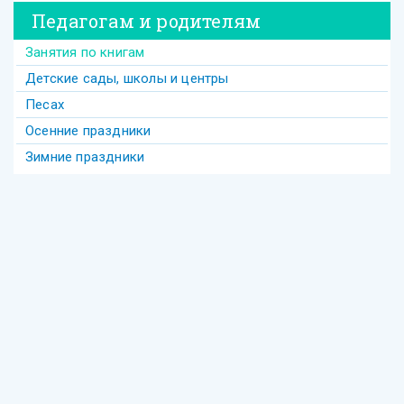
Педагогам и родителям
Занятия по книгам
Детские сады, школы и центры
Песах
Осенние праздники
Зимние праздники
Теги
Акива
беседы
Америка
анекдот
бедность
безделье
война
биккур
века
взаимопонимание
волшебство
гостеприимство
Гершеле
Гилель
девочка
диаспора
групповое
Давид
деньги
Деревья
Еврейское образование