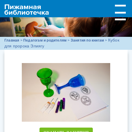
Кубок
Главная
>
Педагогам и родителям
>
Занятия по книгам
>
для пророка Элиягу