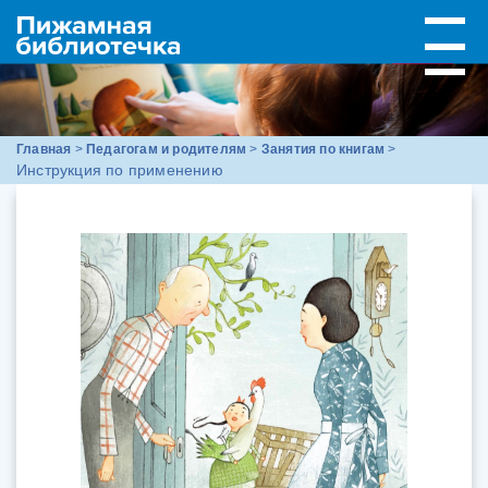
Главная
>
Педагогам и родителям
>
Занятия по книгам
>
Инструкция по применению