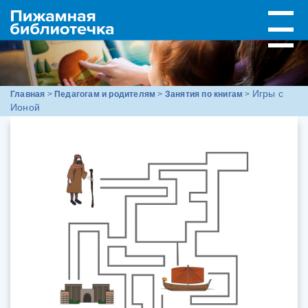
Игры с
Главная
>
Педагогам и родителям
>
Занятия по книгам
>
Ионой