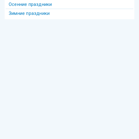
Осенние праздники
Зимние праздники
Теги
Акива
беседы
Америка
анекдот
бедность
безделье
война
биккур
века
взаимопонимание
волшебство
гостеприимство
Гершеле
Гилель
девочка
диаспора
групповое
Давид
деньги
Деревья
Еврейское образование
Фонд "Ресурсный центр еврейского просвещения"