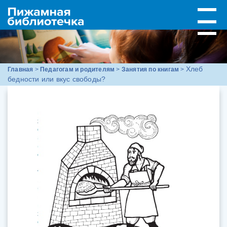
Хлеб
Главная
>
Педагогам и родителям
>
Занятия по книгам
>
бедности или вкус свободы?