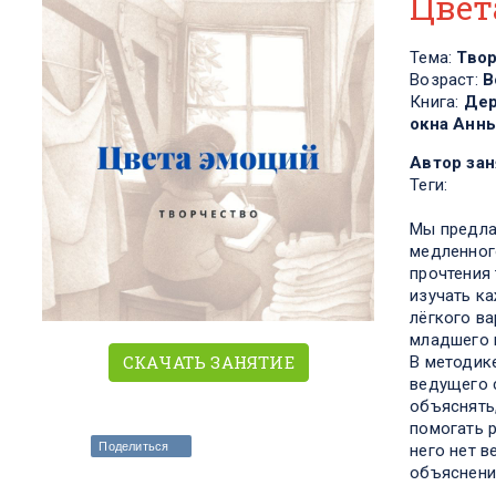
Цвет
Тема:
Тво
Возраст:
В
Книга:
Дер
окна Анн
Автор зан
Теги:
Мы предла
медленног
прочтения
изучать к
лёгкого ва
младшего 
СКАЧАТЬ ЗАНЯТИЕ
В методик
ведущего с
объяснять,
помогать 
Поделиться
него нет в
объяснени