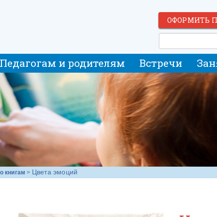
ОФОРМИТЬ 
Педагогам и родителям
Встречи
Зан
Цвета эмоций
о книгам
>