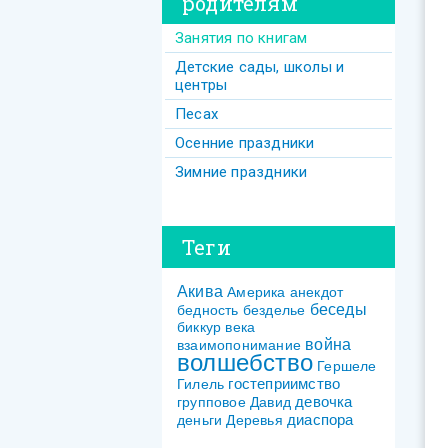
родителям
Занятия по книгам
Детские сады, школы и
центры
Песах
Осенние праздники
Зимние праздники
Теги
Акива
Америка
анекдот
беседы
бедность
безделье
биккур
века
война
взаимопонимание
волшебство
Гершеле
гостеприимство
Гилель
девочка
групповое
Давид
диаспора
деньги
Деревья