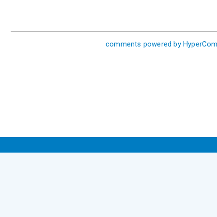
comments powered by HyperCo
Фонд "Ресурсный центр еврейского просвещения"
вия использования
|
Политика конфиденциальности
|
Обратная 