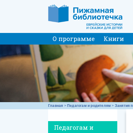
О программе
Книги
Главная
>
Педагогам и родителям
>
Занятия п
Педагогам и