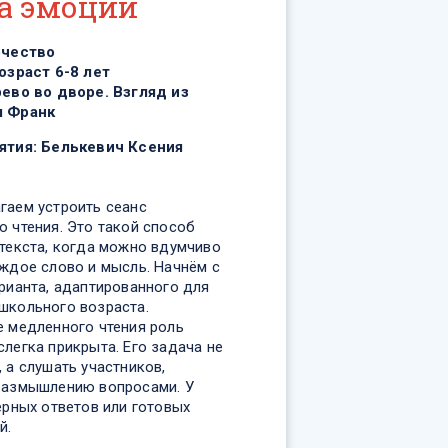
а эмоций
рчество
озраст 6-8 лет
ево во дворе. Взгляд из
ы Франк
ятия:
Белькевич Ксения
гаем устроить сеанс
о чтения. Это такой способ
 текста, когда можно вдумчиво
аждое слово и мысль. Начнём с
рианта, адаптированного для
школьного возраста.
е медленного чтения роль
легка прикрыта. Его задача не
 а слушать участников,
размышлению вопросами. У
ерных ответов или готовых
й.