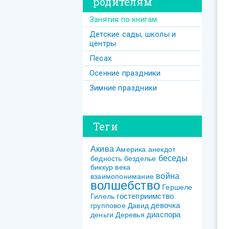
родителям
Занятия по книгам
Детские сады, школы и
центры
Песах
Осенние праздники
Зимние праздники
Теги
Акива
Америка
анекдот
беседы
бедность
безделье
биккур
века
война
взаимопонимание
волшебство
Гершеле
гостеприимство
Гилель
девочка
групповое
Давид
диаспора
деньги
Деревья