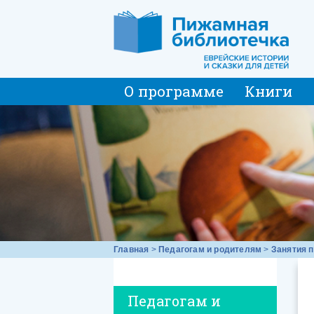
О программе
Книги
Главная
>
Педагогам и родителям
>
Занятия п
Педагогам и