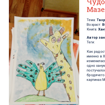
Чудо
Мазе
Тема:
Тво
Возраст:
В
Книга:
Хан
Автор зан
Теги:
Как радост
именно в 
изменилась
одно хану
постучало
бродячего
картинах 