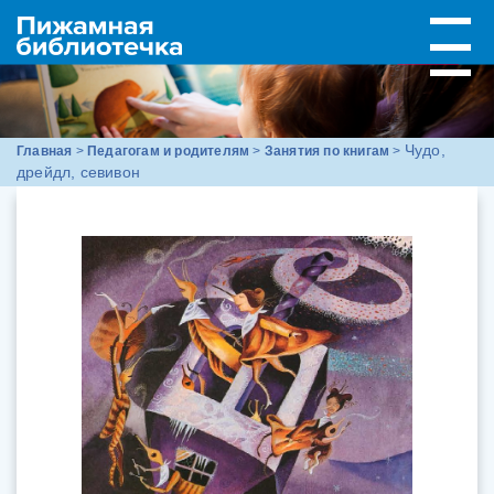
Чудо,
Главная
>
Педагогам и родителям
>
Занятия по книгам
>
дрейдл, севивон