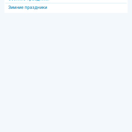
Зимние праздники
Теги
Акива
беседы
Америка
анекдот
бедность
безделье
война
биккур
века
взаимопонимание
волшебство
гостеприимство
Гершеле
Гилель
девочка
диаспора
групповое
Давид
деньги
Деревья
Еврейское образование
Фонд "Ресурсный центр еврейского просвещения"