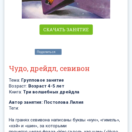
СКАЧАТЬ ЗАНЯТИЕ
Поделиться
Чудо, дрейдл, севивон
Тема:
Групповое занятие
Возраст:
Возраст 4-5 лет
Книга:
Три волшебных дрейдла
Автор занятия:
Постолова Лилия
Теги:
На гранях севивона написаны буквы «нун», «гимель»,
«хэй» и «шин», за которыми
прячется целая фраза «Нес гадоль хая шам» («Чудо