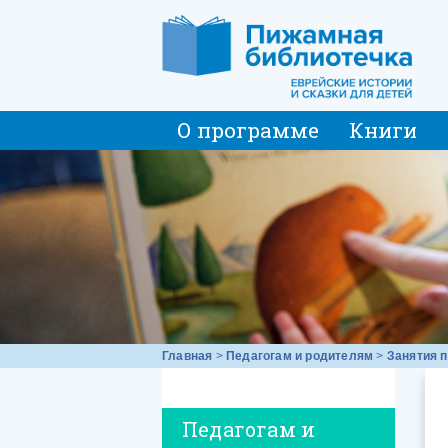
О программе
Книги
Главная
>
Педагогам и родителям
>
Занятия п
Педагогам и