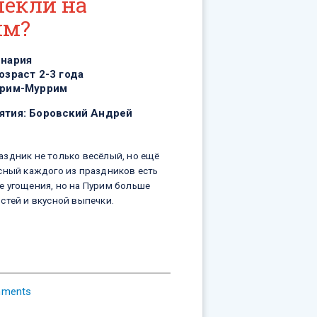
пекли на
им?
инария
озраст 2-3 года
рим-Муррим
ятия:
Боровский Андрей
аздник не только весёлый, но ещё
усный каждого из праздников есть
е угощения, но на Пурим больше
стей и вкусной выпечки.
mments