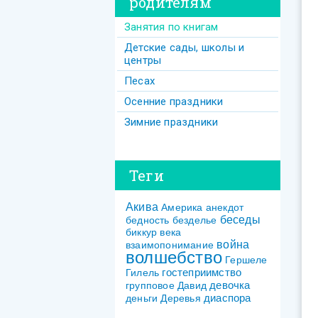
родителям
Занятия по книгам
Детские сады, школы и
центры
Песах
Осенние праздники
Зимние праздники
Теги
Акива
Америка
анекдот
беседы
бедность
безделье
биккур
века
война
взаимопонимание
волшебство
Гершеле
гостеприимство
Гилель
девочка
групповое
Давид
диаспора
деньги
Деревья