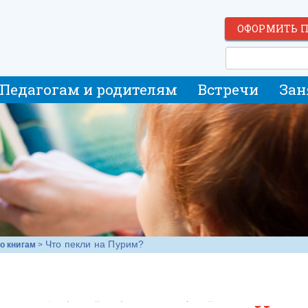
ОФОРМИТЬ 
Педагогам и родителям
Встречи
Зан
Что пекли на Пурим?
о книгам
>