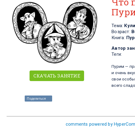
Что 
Пур
Тема:
Кул
Возраст:
В
Книга:
Пур
Автор зан
Теги:
Пурим — пр
и очень вк
СКАЧАТЬ ЗАНЯТИЕ
свои особы
всего сладо
Поделиться
comments powered by HyperCo