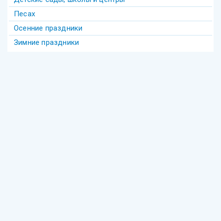
Песах
Осенние праздники
Зимние праздники
Теги
Акива
беседы
Америка
анекдот
бедность
безделье
война
биккур
века
взаимопонимание
волшебство
гостеприимство
Гершеле
Гилель
девочка
диаспора
групповое
Давид
деньги
Деревья
Еврейское образование
Фонд "Ресурсный центр еврейского просвещения"