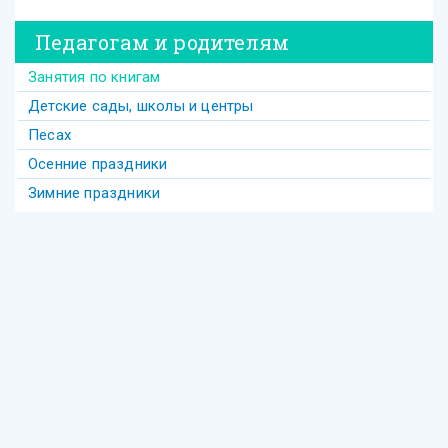
Педагогам и родителям
Занятия по книгам
Детские сады, школы и центры
Песах
Осенние праздники
Зимние праздники
Теги
Акива
беседы
Америка
анекдот
бедность
безделье
война
биккур
века
взаимопонимание
волшебство
гостеприимство
Гершеле
Гилель
девочка
диаспора
групповое
Давид
деньги
Деревья
Еврейское образование