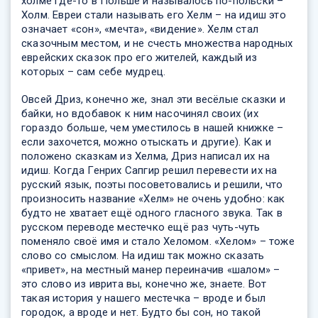
холме где-то в Польше и называлось по-польски –
Холм. Евреи стали называть его Хелм – на идиш это
означает «сон», «мечта», «видение». Хелм стал
сказочным местом, и не счесть множества народных
еврейских сказок про его жителей, каждый из
которых – сам себе мудрец.
Овсей Дриз, конечно же, знал эти весёлые сказки и
байки, но вдобавок к ним насочинял своих (их
гораздо больше, чем уместилось в нашей книжке –
если захочется, можно отыскать и другие). Как и
положено сказкам из Хелма, Дриз написал их на
идиш. Когда Генрих Сапгир решил перевести их на
русский язык, поэты посоветовались и решили, что
произносить название «Хелм» не очень удобно: как
будто не хватает ещё одного гласного звука. Так в
русском переводе местечко ещё раз чуть-чуть
поменяло своё имя и стало Хеломом. «Хелом» – тоже
слово со смыслом. На идиш так можно сказать
«привет», на местный манер переиначив «шалом» –
это слово из иврита вы, конечно же, знаете. Вот
такая история у нашего местечка – вроде и был
городок, а вроде и нет. Будто бы сон, но такой