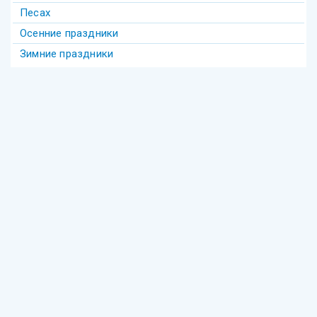
Песах
Осенние праздники
Зимние праздники
Теги
Акива
беседы
Америка
анекдот
бедность
безделье
война
биккур
века
взаимопонимание
волшебство
гостеприимство
Гершеле
Гилель
девочка
диаспора
групповое
Давид
деньги
Деревья
Еврейское образование
Фонд "Ресурсный центр еврейского просвещения"