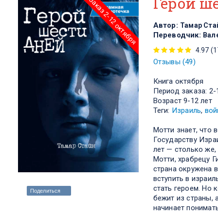
Герой ш
Заказ 2-12 октября
Автор:
Тамар Ста
Переводчик:
Вал
4.97 (1
Отзывы (49)
Книга
октября
Период заказа: 2-
Возраст 9-12 лет
Теги:
Израиль
,
вой
Мотти знает, что 
Государству Изра
лет — столько же,
Мотти, храбрецу Г
страна окружена в
вступить в израил
стать героем. Но 
Поделиться
бежит из страны, а
начинает понимать,