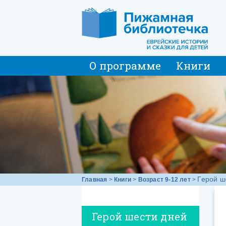
О программе
Книги
Герой ш
Главная
>
Книги
>
Возраст 9-12 лет
>
Герой шести дней