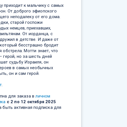
у приходит к мальчику с самых
он. От доброго эфиопского
щего неподалеку от его дома.
едки, старой госпожи
одых немцев, приехавших,
ильтянам. От иорданца, с
дружил в детстве. И даже от
 который бесстрашно бродит
я обстрела. Мотти знает, что
— герой, но за шесть дней
шат судьбу Израиля, он
героев в самых необычных
ть, он и сам герой.
т
.
пна для заказа в
личном
ика
с 2 по 12 октября 2025
а быть активная подписка для
.