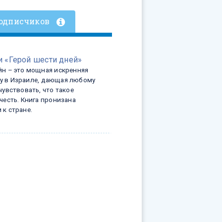
одписчиков
и «Герой шести дней»
йн – это мощная искренняя
у в Израиле, дающая любому
чувствовать, что такое
честь. Книга пронизана
 к стране.