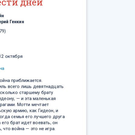
ести дней
йн
ерий Генкин
79)
12 октября
на
война приближается.
иль всего лишь девятнадцать
 сколько старшему брату
идеону, — и эта маленькая
рагами. Мотти мечтает
ьскую армию, как Гидеон, и
когда семья его лучшего друга
 его брат идет воевать, он
 что война — это не игра.