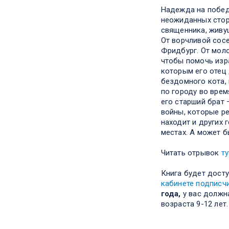
Надежда на побед
неожиданных стор
священника, живу
От ворчливой сос
Фридбург. От мол
чтобы помочь изра
которым его отец 
бездомного кота,
по городу во врем
его старший брат 
войны, которые ре
находит и других 
местах. А может бы
Читать отрывок
ту
Книга будет досту
кабинете подписч
года,
у вас должн
возраста 9-12 лет